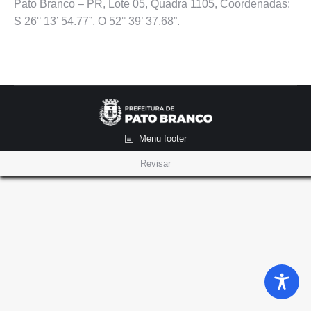
Pato Branco – PR, Lote 05, Quadra 1105, Coordenadas:
S 26° 13’ 54.77”, O 52° 39’ 37.68”.
Menu footer
Revisar