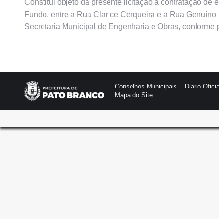
Constitui objeto da presente licitação a contratação d
Fundo, entre a Rua Clarice Cerqueira e a Rua Genuíno 
Secretaria Municipal de Engenharia e Obras, conforme pl
Conselhos Municipais
Diario Oficia
Mapa do Site