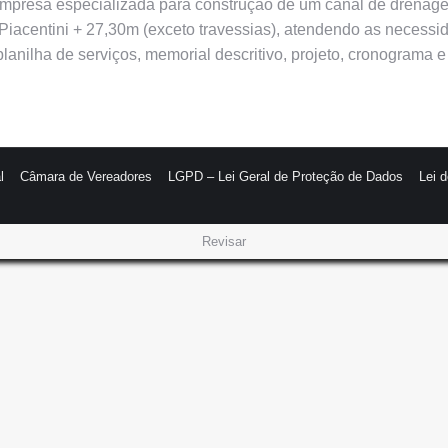
e empresa especializada para construção de um canal de drenag
Piacentini + 27,30m (exceto travessias), atendendo as necessi
anilha de serviços, memorial descritivo, projeto, cronograma e
l
Câmara de Vereadores
LGPD – Lei Geral de Proteção de Dados
Lei 
Revisar