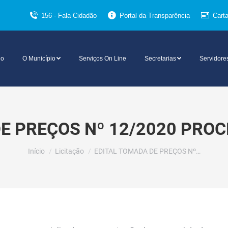
156 - Fala Cidadão
Portal da Transparência
Cart
io
O Município
Serviços On Line
Secretarias
Servidore
E PREÇOS Nº 12/2020 PROC
Você está aqui:
Início
Licitação
EDITAL TOMADA DE PREÇOS Nº…