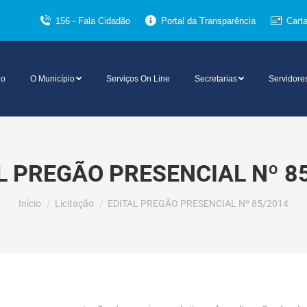
156 - Fala Cidadão
Portal da Transparência
Cart
io
O Município
Serviços On Line
Secretarias
Servidore
L PREGÃO PRESENCIAL Nº 8
Você está aqui:
Início
Licitação
EDITAL PREGÃO PRESENCIAL Nº 85/2014