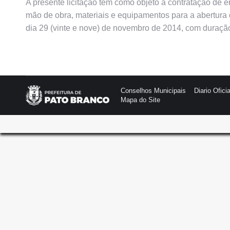
A presente licitação tem como objeto a contratação de e
mão de obra, materiais e equipamentos para a abertura
dia 29 (vinte e nove) de novembro de 2014, com duração
Conselhos Municipais
Diario Oficia
Mapa do Site