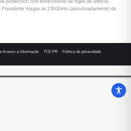
w pirotécnico com fornecimento de fogos de artifício,
aça Presidente Vargas as 23h00min (aproximadamente) do
de Acesso a Informação
TCE-PR
Política de privacidade