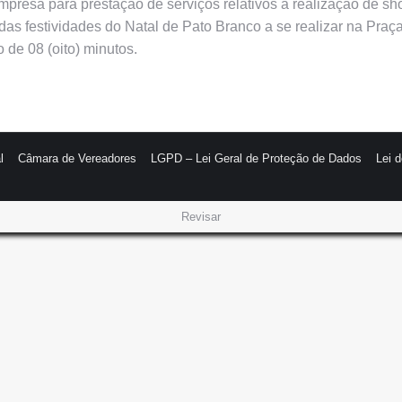
mpresa para prestação de serviços relativos à realização de sho
 das festividades do Natal de Pato Branco a se realizar na Pr
 de 08 (oito) minutos.
l
Câmara de Vereadores
LGPD – Lei Geral de Proteção de Dados
Lei 
Revisar