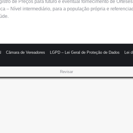
egistro de Preços para futuro e eventual fornecimento de Órtes
ca – Nível intermediário, para a população própria e referencia
úde.
l
Câmara de Vereadores
LGPD – Lei Geral de Proteção de Dados
Lei 
Revisar