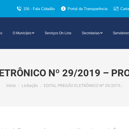
156 - Fala Cidadão
Portal da Transparência
Cart
io
O Município
Serviços On Line
Secretarias
Servidore
ETRÔNICO Nº 29/2019 – PR
Você está aqui:
Início
Licitação
EDITAL PREGÃO ELETRÔNICO Nº 29/2019…