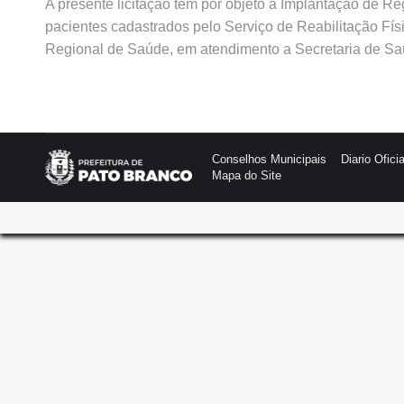
A presente licitação tem por objeto a Implantação de R
pacientes cadastrados pelo Serviço de Reabilitação Físi
Regional de Saúde, em atendimento a Secretaria de Sa
Conselhos Municipais
Diario Oficia
Mapa do Site