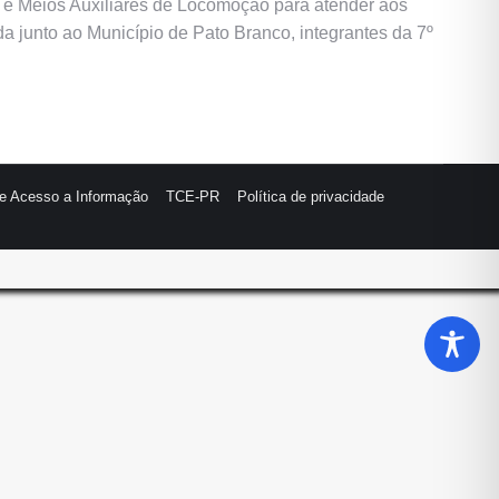
es e Meios Auxiliares de Locomoção para atender aos
da junto ao Município de Pato Branco, integrantes da 7º
de Acesso a Informação
TCE-PR
Política de privacidade