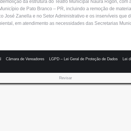
demolição da estrutura do Teatro Municipal Naura Rigon, com ár
 Município de Pato Branco – PR, incluindo a remoção de materi
rico José Zanella e no Setor Administrativo e os inservíveis q
mbiental, em atendimento as necessidades das Secretarias Muni
l
Câmara de Vereadores
LGPD – Lei Geral de Proteção de Dados
Lei 
Revisar