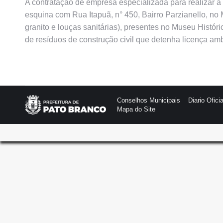
A contratação de empresa especializada para realizar a 
esquina com Rua Itapuã, n° 450, Bairro Parzianello, no
granito e louças sanitárias), presentes no Museu Histó
de resíduos de construção civil que detenha licença a
Conselhos Municipais
Diario Oficia
Mapa do Site