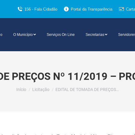
156 - Fala Cidadão
Portal da Transparência
Cart
io
O Município
Serviços On Line
Secretarias
Servidore
DE PREÇOS Nº 11/2019 – PR
Você está aqui:
Início
Licitação
EDITAL DE TOMADA DE PREÇOS…