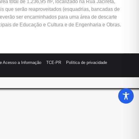
ea total de 1.236,95 m², localizado na Rua Jaciretã,
ais que serão reaproveitados (esquadrias, bancadas de
ue deverão ser encaminhados para uma área de descarte
cipais de Educação e Cultura e de Engenharia e Obras.
de Acesso a Informação
TCE-PR
Política de privacidade