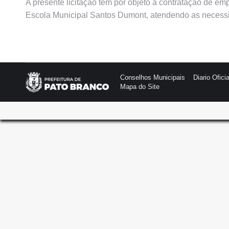
A presente licitação tem por objeto a contratação de e
Escola Municipal Santos Dumont, atendendo as necessi
Conselhos Municipais
Diario Oficia
Mapa do Site