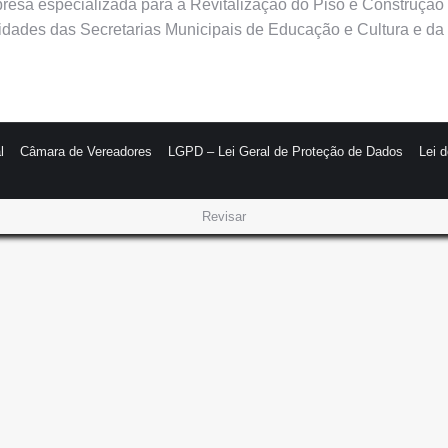
mpresa especializada para a Revitalização do Piso e Construção
dades das Secretarias Municipais de Educação e Cultura e da 
l
Câmara de Vereadores
LGPD – Lei Geral de Proteção de Dados
Lei 
Revisar