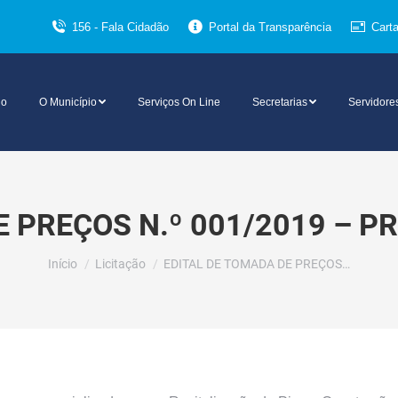
156 - Fala Cidadão
Portal da Transparência
Cart
io
O Município
Serviços On Line
Secretarias
Servidore
 PREÇOS N.º 001/2019 – P
Você está aqui:
Início
Licitação
EDITAL DE TOMADA DE PREÇOS…