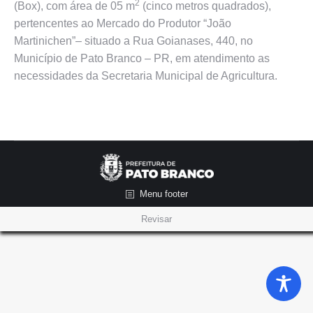
2
(Box), com área de 05 m
(cinco metros quadrados),
pertencentes ao Mercado do Produtor “João
Martinichen”– situado a Rua Goianases, 440, no
Município de Pato Branco – PR, em atendimento as
necessidades da Secretaria Municipal de Agricultura.
Menu footer
Revisar