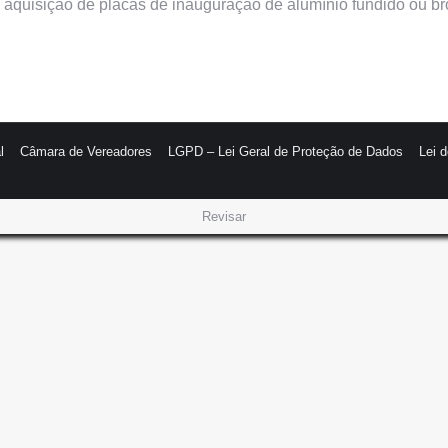
l aquisição de placas de inauguração de alumínio fundido ou br
l
Câmara de Vereadores
LGPD – Lei Geral de Proteção de Dados
Lei 
Revisar