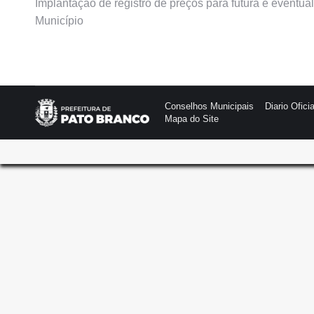
Implantação de registro de preços para futura e eventua
Município
Conselhos Municipais
Diario Oficia
Mapa do Site