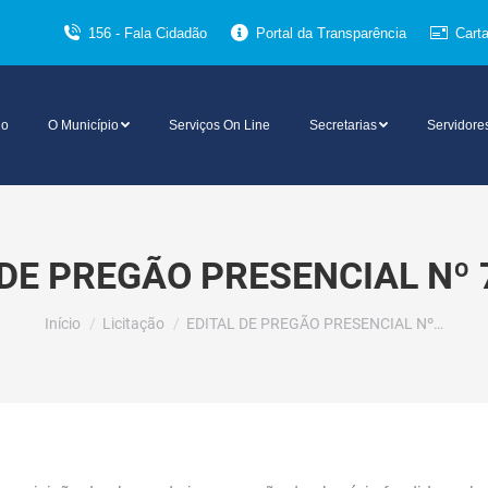
156 - Fala Cidadão
Portal da Transparência
Cart
io
O Município
Serviços On Line
Secretarias
Servidore
 DE PREGÃO PRESENCIAL Nº 
Você está aqui:
Início
Licitação
EDITAL DE PREGÃO PRESENCIAL Nº…