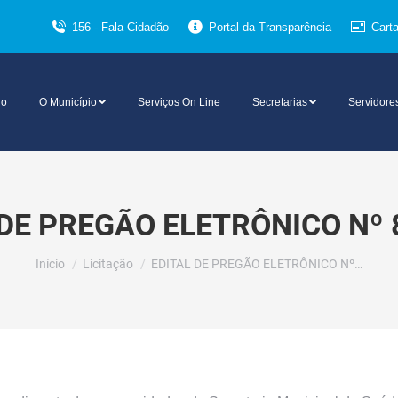
156 - Fala Cidadão
Portal da Transparência
Cart
io
O Município
Serviços On Line
Secretarias
Servidore
 DE PREGÃO ELETRÔNICO Nº 
Você está aqui:
Início
Licitação
EDITAL DE PREGÃO ELETRÔNICO Nº…