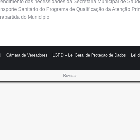
 atendimento das necessidades da Secretaria Municipal de Sa
ansporte Sanitário do Programa de Qualificação da Atenção P
rapartida do Município.
l
Câmara de Vereadores
LGPD – Lei Geral de Proteção de Dados
Lei 
Revisar