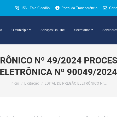
156 - Fala Cidadão
Portal da Transparência
Cart
io
O Município
Serviços On Line
Secretarias
Servidore
TRÔNICO Nº 49/2024 PROCE
ELETRÔNICA Nº 90049/202
Você está aqui:
Início
Licitação
EDITAL DE PREGÃO ELETRÔNICO Nº…