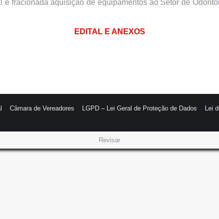
al e fracionada aquisição de equipamentos ao Setor de Odont
EDITAL E ANEXOS
l
Câmara de Vereadores
LGPD – Lei Geral de Proteção de Dados
Lei 
Revisar