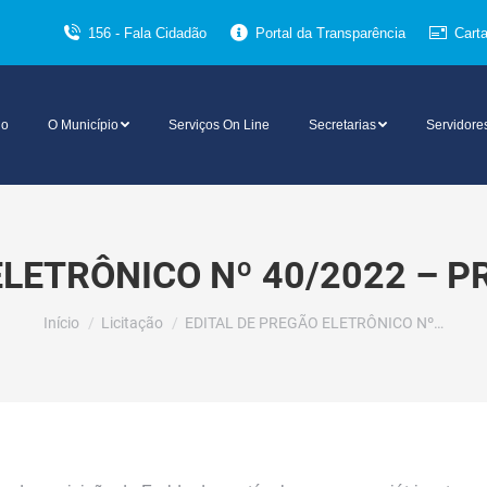
156 - Fala Cidadão
Portal da Transparência
Cart
io
O Município
Serviços On Line
Secretarias
Servidore
ELETRÔNICO Nº 40/2022 – P
Você está aqui:
Início
Licitação
EDITAL DE PREGÃO ELETRÔNICO Nº…