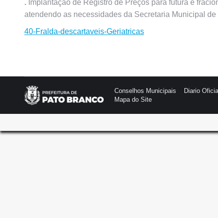
.
Implantação de Registro de Preços para futura e fracio
atendendo as necessidades da Secretaria Municipal d
40-Fralda-descartaveis-Geriatricas
Conselhos Municipais
Diario Oficia
Mapa do Site