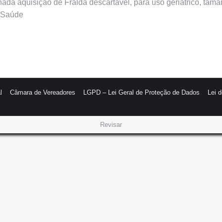
nada aquisição de Fralda descartável, para uso geriátrico, ta
e Saúde
l
Câmara de Vereadores
LGPD – Lei Geral de Proteção de Dados
Lei 
Revisar