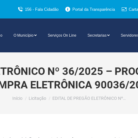
156 - Fala Cidadão
Portal da Transparência
Cart
io
O Município
Serviços On Line
Secretarias
Servidore
TRÔNICO Nº 36/2025 – PRO
MPRA ELETRÔNICA 90036/2
Você está aqui:
Início
Licitação
EDITAL DE PREGÃO ELETRÔNICO Nº…