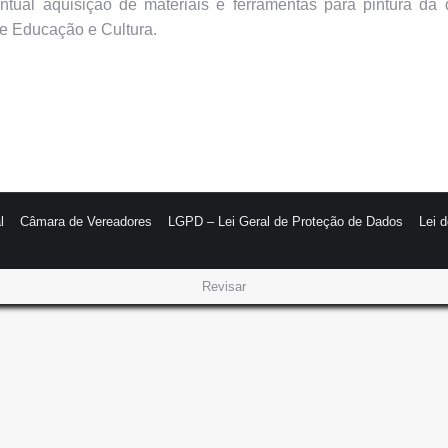
ntual aquisição de materiais e ferramentas para pintura d
e Educação e Cultura.
l
Câmara de Vereadores
LGPD – Lei Geral de Proteção de Dados
Lei 
Revisar