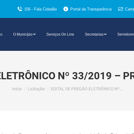
156 - Fala Cidadão
Portal da Transparência
Cart
io
O Município
Serviços On Line
Secretarias
Servidore
ELETRÔNICO Nº 33/2019 – P
Você está aqui:
Início
Licitação
EDITAL DE PREGÃO ELETRÔNICO Nº…