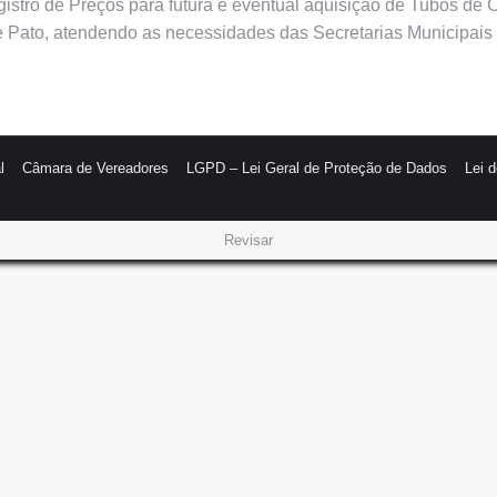
egistro de Preços para futura e eventual aquisição de Tubos d
Pato, atendendo as necessidades das Secretarias Municipais 
l
Câmara de Vereadores
LGPD – Lei Geral de Proteção de Dados
Lei 
Revisar