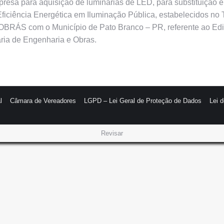
presa para aquisição de luminárias de LED, para substituição e
de Eficiência Energética em Iluminação Pública, estabelecidos
TROBRÁS com o Município de Pato Branco – PR, referente ao Ed
ria de Engenharia e Obras.
l
Câmara de Vereadores
LGPD – Lei Geral de Proteção de Dados
Lei 
Revisar