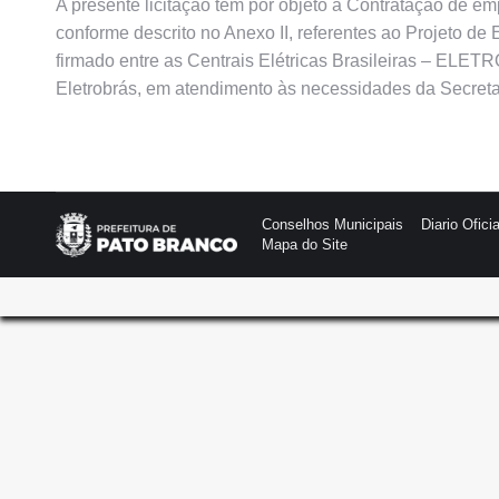
A presente licitação tem por objeto a Contratação de em
conforme descrito no Anexo II, referentes ao Projeto 
firmado entre as Centrais Elétricas Brasileiras – ELE
Eletrobrás, em atendimento às necessidades da Secreta
Conselhos Municipais
Diario Oficia
Mapa do Site