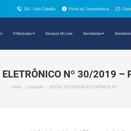
156 - Fala Cidadão
Portal da Transparência
Cart
io
O Município
Serviços On Line
Secretarias
Servidore
 ELETRÔNICO Nº 30/2019 –
Você está aqui:
Início
Licitação
EDITAL DE PREGÃO ELETRÔNICO Nº…