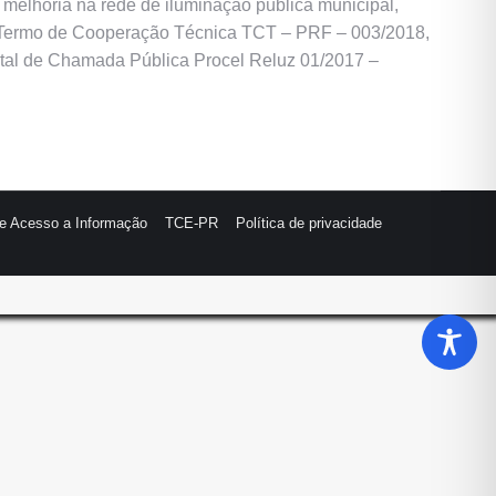
 melhoria na rede de iluminação pública municipal,
 no Termo de Cooperação Técnica TCT – PRF – 003/2018,
ital de Chamada Pública Procel Reluz 01/2017 –
de Acesso a Informação
TCE-PR
Política de privacidade