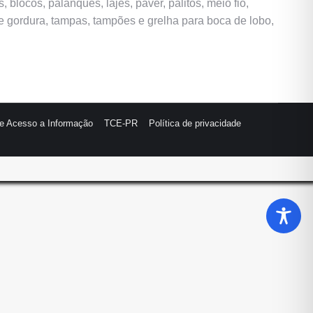
blocos, palanques, lajes, paver, palitos, meio fio,
de gordura, tampas, tampões e grelha para boca de lobo,
de Acesso a Informação
TCE-PR
Política de privacidade