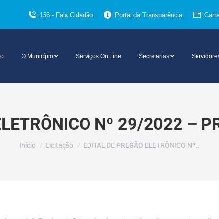
156 - Fala Cidadão
Portal da Transparência
Cart
io
O Município
Serviços On Line
Secretarias
Servidore
ELETRÔNICO Nº 29/2022 – P
Você está aqui:
Início
Licitação
EDITAL DE PREGÃO ELETRÔNICO Nº…