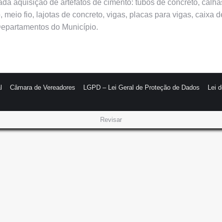
da aquisição de artefatos de cimento: tubos de concreto, calhas, 
meio fio, lajotas de concreto, vigas, placas para vigas, caixa 
Departamentos do Município.
l
Câmara de Vereadores
LGPD – Lei Geral de Proteção de Dados
Lei 
Revisar