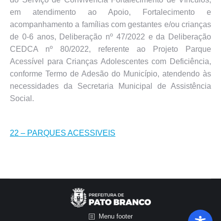
em atendimento ao Apoio, Fortalecimento e
acompanhamento a famílias com gestantes e/ou crianças
de 0-6 anos, Deliberação nº 47/2022 e da Deliberação
CEDCA nº 80/2022, referente ao Projeto Parque
Acessível para Crianças Adolescentes com Deficiência,
conforme Termo de Adesão do Município, atendendo às
necessidades da Secretaria Municipal de Assistência
Social.
22 – PARQUES ACESSIVEIS
Menu footer