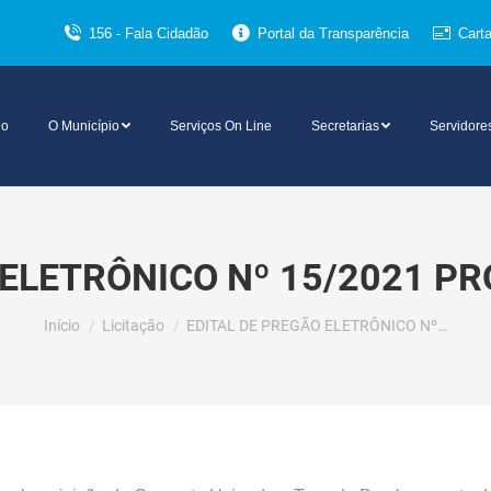
156 - Fala Cidadão
Portal da Transparência
Cart
io
O Município
Serviços On Line
Secretarias
Servidore
 ELETRÔNICO Nº 15/2021 PR
Você está aqui:
Início
Licitação
EDITAL DE PREGÃO ELETRÔNICO Nº…