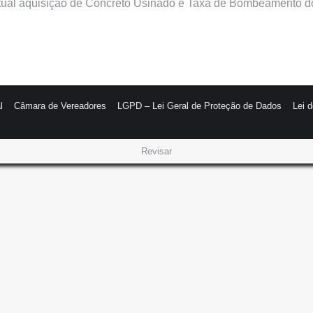
ntual aquisição de Concreto Usinado e Taxa de Bombeamento do
l
Câmara de Vereadores
LGPD – Lei Geral de Proteção de Dados
Lei 
Revisar