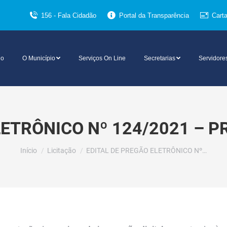
156 - Fala Cidadão
Portal da Transparência
Cart
io
O Município
Serviços On Line
Secretarias
Servidore
LETRÔNICO Nº 124/2021 – P
Você está aqui:
Início
Licitação
EDITAL DE PREGÃO ELETRÔNICO Nº…