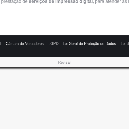
l prestação de
serviços de impressão digital
, para atender à
l
Câmara de Vereadores
LGPD – Lei Geral de Proteção de Dados
Lei 
Revisar