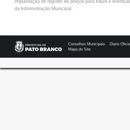
Implantação de registro de preços para futura e eventua
da Administração Municipal.
Conselhos Municipais
Diario Oficia
Mapa do Site