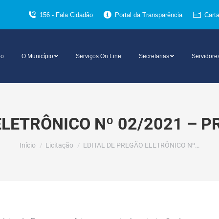
156 - Fala Cidadão
Portal da Transparência
Cart
io
O Município
Serviços On Line
Secretarias
Servidore
ELETRÔNICO Nº 02/2021 – P
Você está aqui:
Início
Licitação
EDITAL DE PREGÃO ELETRÔNICO Nº…