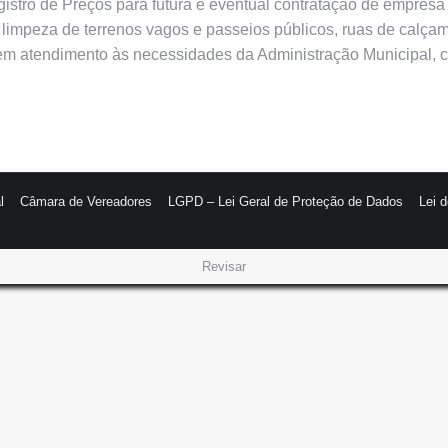
egistro de Preços para futura e eventual contratação de empres
 limpeza de terrenos vagos e passeios públicos, ruas de calça
 em atendimento às necessidades da Administração Municipal, 
l
Câmara de Vereadores
LGPD – Lei Geral de Proteção de Dados
Lei 
Revisar