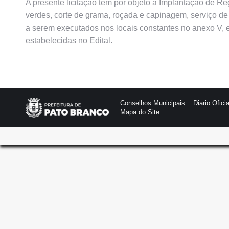
A presente licitação tem por objeto a Implantação de R
verdes, corte de grama, roçada e capinagem, serviço de
a serem executados nos locais constantes no anexo V,
estabelecidas no Edital.
Conselhos Municipais
Diario Oficia
Mapa do Site