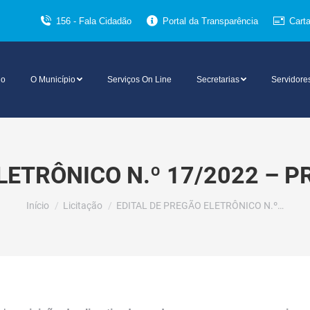
156 - Fala Cidadão
Portal da Transparência
Cart
io
O Município
Serviços On Line
Secretarias
Servidore
LETRÔNICO N.º 17/2022 – P
Você está aqui:
Início
Licitação
EDITAL DE PREGÃO ELETRÔNICO N.º…