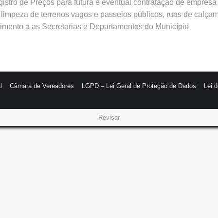
egistro de Preços para futura e eventual contratação de empres
 limpeza de terrenos vagos e passeios públicos, ruas de calça
imento a as Secretarias e Departamentos do Município
l
Câmara de Vereadores
LGPD – Lei Geral de Proteção de Dados
Lei 
Revisar