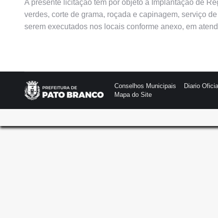
A presente licitação tem por objeto a Implantação de R
verdes, corte de grama, roçada e capinagem, serviço de
serem executados nos locais conforme anexo, em atend
Conselhos Municipais
Diario Oficia
Mapa do Site