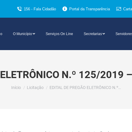
156 - Fala Cidadão
Portal da Transparência
Cart
io
O Município
Serviços On Line
Secretarias
Servidore
ELETRÔNICO N.º 125/2019 
Você está aqui:
Início
Licitação
EDITAL DE PREGÃO ELETRÔNICO N.º…