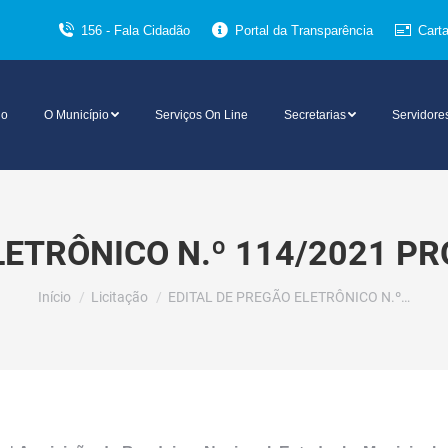
156 - Fala Cidadão
Portal da Transparência
Cart
io
O Município
Serviços On Line
Secretarias
Servidore
LETRÔNICO N.º 114/2021 PR
Você está aqui:
Início
Licitação
EDITAL DE PREGÃO ELETRÔNICO N.º…