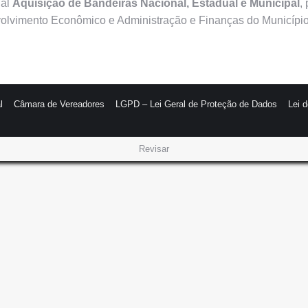
ual
Aquisição de Bandeiras Nacional, Estadual e Municipal
,
volvimento Econômico e Administração e Finanças do Municípi
l
Câmara de Vereadores
LGPD – Lei Geral de Proteção de Dados
Lei 
Revisar