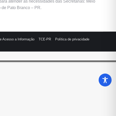
 para atender às necessidades das Secretarias: Meio
o de Pato Branco – PR.
de Acesso a Informação
TCE-PR
Política de privacidade