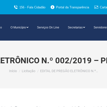
156 - Fala Cidadão
Portal da Transparência
Cart
io
O Município
Serviços On Line
Secretarias
Servidore
ETRÔNICO N.º 002/2019 – 
Você está aqui:
Início
Licitação
EDITAL DE PREGÃO ELETRÔNICO N.º…