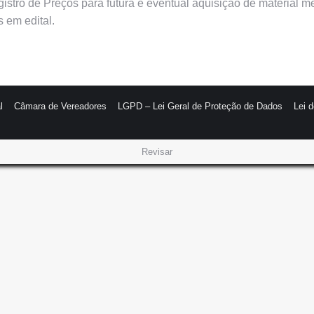
gistro de Preços para futura e eventual aquisição de material 
 em edital.
l
Câmara de Vereadores
LGPD – Lei Geral de Proteção de Dados
Lei 
Revisar