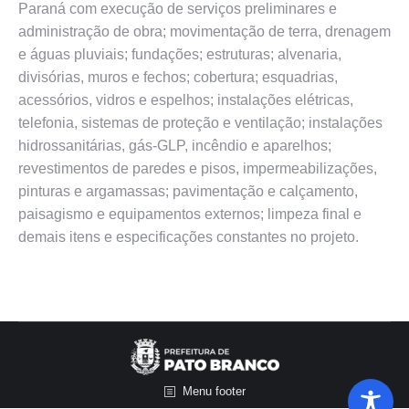
Paraná com execução de serviços preliminares e
administração de obra; movimentação de terra, drenagem
e águas pluviais; fundações; estruturas; alvenaria,
divisórias, muros e fechos; cobertura; esquadrias,
acessórios, vidros e espelhos; instalações elétricas,
telefonia, sistemas de proteção e ventilação; instalações
hidrossanitárias, gás-GLP, incêndio e aparelhos;
revestimentos de paredes e pisos, impermeabilizações,
pinturas e argamassas; pavimentação e calçamento,
paisagismo e equipamentos externos; limpeza final e
demais itens e especificações constantes no projeto.
Menu footer