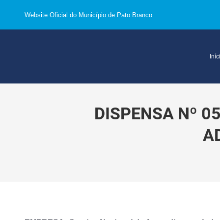
Website Oficial do Município de Pato Branco
Iníc
DISPENSA Nº 0
A