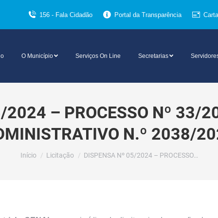
156 - Fala Cidadão
Portal da Transparência
Cart
io
O Município
Serviços On Line
Secretarias
Servidore
5/2024 – PROCESSO Nº 33/2
DMINISTRATIVO N.º 2038/20
Você está aqui:
Início
Licitação
DISPENSA Nº 05/2024 – PROCESSO…