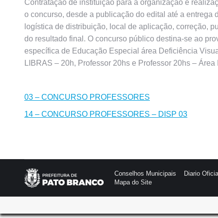
Contratação de instituição para a organização e reali
o concurso, desde a publicação do edital até a entrega 
logística de distribuição, local de aplicação, correção
do resultado final. O concurso público destina-se ao pr
específica de Educação Especial área Deficiência Visua
LIBRAS – 20h, Professor 20hs e Professor 20hs – Área
03 – CONCURSO PROFESSORES
14 – CONCURSO PROFESSORES – DISP 03
Conselhos Municipais
Diario Oficia
Mapa do Site