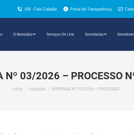
156 - Fala Cidadão
Portal da Transparência
Cart
io
O Município
Serviços On Line
Secretarias
Servidore
 Nº 03/2026 – PROCESSO N
Você está aqui:
Início
Licitação
DISPENSA Nº 03/2026 – PROCESSO…