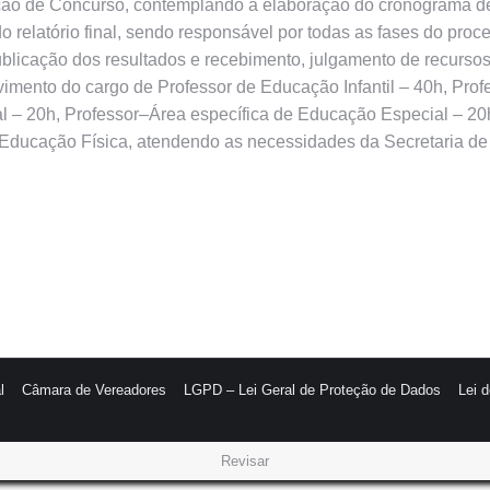
zação de Concurso, contemplando a elaboração do cronograma d
do relatório final, sendo responsável por todas as fases do pro
, publicação dos resultados e recebimento, julgamento de recur
ovimento do cargo de Professor de Educação Infantil – 40h, Pro
l – 20h, Professor–Área específica de Educação Especial – 20h
 Educação Física, atendendo as necessidades da Secretaria de
l
Câmara de Vereadores
LGPD – Lei Geral de Proteção de Dados
Lei 
Revisar