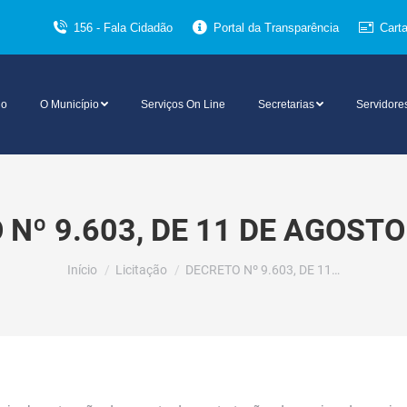
156 - Fala Cidadão
Portal da Transparência
Cart
io
O Município
Serviços On Line
Secretarias
Servidore
Nº 9.603, DE 11 DE AGOSTO
Você está aqui:
Início
Licitação
DECRETO Nº 9.603, DE 11…