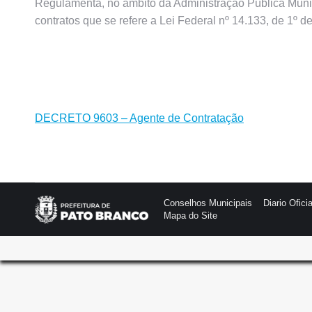
Regulamenta, no âmbito da Administração Pública Munici
contratos que se refere a Lei Federal nº 14.133, de 1º d
DECRETO 9603 – Agente de Contratação
Conselhos Municipais
Diario Oficia
Mapa do Site