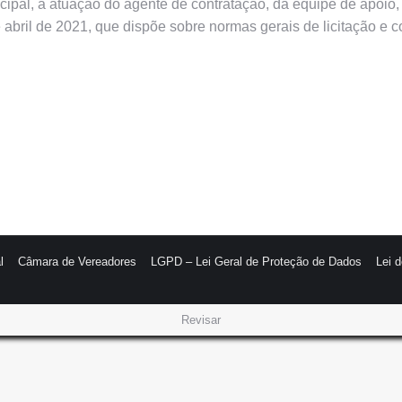
pal, a atuação do agente de contratação, da equipe de apoio, 
e abril de 2021, que dispõe sobre normas gerais de licitação e 
l
Câmara de Vereadores
LGPD – Lei Geral de Proteção de Dados
Lei 
Revisar