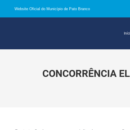
Website Oficial do Município de Pato Branco
Iníc
CONCORRÊNCIA ELE