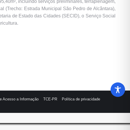
40m², incluindo serviços preliminares, terraplenagem,
al (Trecho: Estrada Municipal São Pedro de Alcântara),
etaria de Estado das Cidades (SECID), o Serviço Social
icultura.
de Acesso a Informação
TCE-PR
Política de privacidade