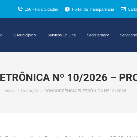
156 - Fala Cidadão
Portal da Transparência
Cart
io
O Município
Serviços On Line
Secretarias
Servidore
TRÔNICA Nº 10/2026 – PR
Você está aqui:
Início
Licitação
CONCORRÊNCIA ELETRÔNICA Nº 10/2026 –…