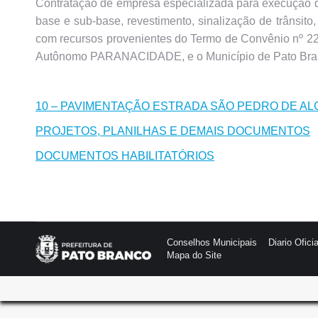
Contratação de empresa especializada para execução d
base e sub-base, revestimento, sinalização de trânsit
com recursos provenientes do Termo de Convênio nº 224
Autônomo PARANACIDADE, e o Município de Pato Branco
10 – PAVIMENTAÇÃO ESTRADA SÃO PEDRO DE ALCA
PROJETOS, PLANILHAS E DEMAIS DOCUMENTOS
DOCUMENTOS HABILITATÓRIOS
Conselhos Municipais
Diario Oficia
Mapa do Site