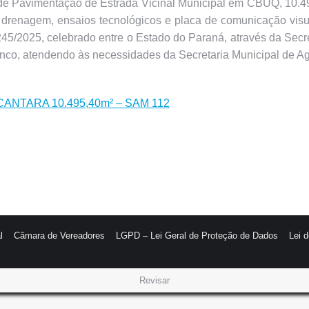
e Pavimentação de Estrada Vicinal Municipal em CBUQ, 10.495,
o, drenagem, ensaios tecnológicos e placa de comunicação visu
5/2025, celebrado entre o Estado do Paraná, através da Secr
, atendendo às necessidades da Secretaria Municipal de Agr
NTARA 10.495,40m² – SAM 112
l
Câmara de Vereadores
LGPD – Lei Geral de Proteção de Dados
Lei 
Revisar