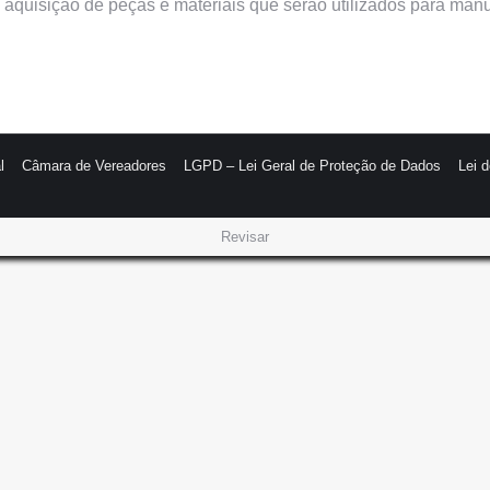
al aquisição de peças e materiais que serão utilizados para ma
l
Câmara de Vereadores
LGPD – Lei Geral de Proteção de Dados
Lei 
Revisar