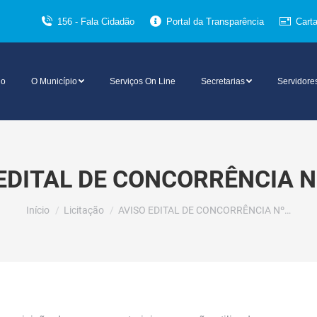
156 - Fala Cidadão
Portal da Transparência
Cart
io
O Município
Serviços On Line
Secretarias
Servidore
EDITAL DE CONCORRÊNCIA N
Você está aqui:
Início
Licitação
AVISO EDITAL DE CONCORRÊNCIA Nº…