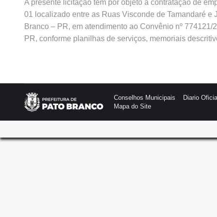
A presente licitação tem por objeto a contratação de 
01 localizado entre as Ruas Visconde de Tamandaré e J
Branco – PR, em atendimento ao Convênio nº 774121/201
PR, conforme planilhas de serviços, memoriais descritiv
Conselhos Municipais
Diario Oficia
Mapa do Site