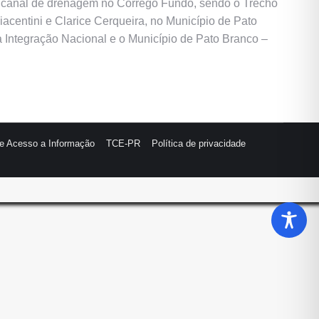
um canal de drenagem no Córrego Fundo, sendo o Trecho
centini e Clarice Cerqueira, no Município de Pato
 Integração Nacional e o Município de Pato Branco –
de Acesso a Informação
TCE-PR
Política de privacidade