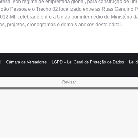
empresa, sob regime de empreitada global, para construção de 
oão Pessoa e o Trecho 02 localizado entre as Ruas Genuino Pia
2-MI, celebrado entre a União por intermédio do Ministério da
os, projetos, cronogramas e demais anexos deste edital.
l
Câmara de Vereadores
LGPD – Lei Geral de Proteção de Dados
Lei 
Revisar