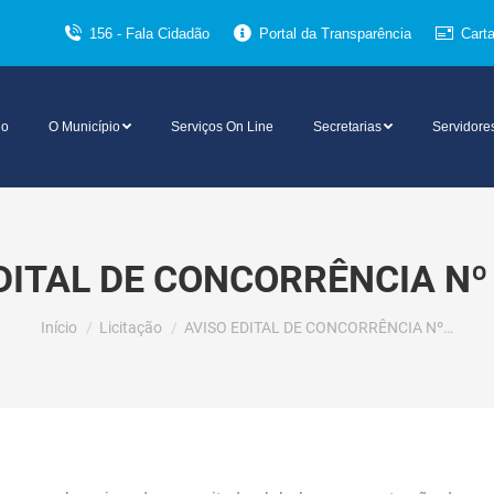
156 - Fala Cidadão
Portal da Transparência
Cart
io
O Município
Serviços On Line
Secretarias
Servidore
DITAL DE CONCORRÊNCIA Nº
Você está aqui:
Início
Licitação
AVISO EDITAL DE CONCORRÊNCIA Nº…