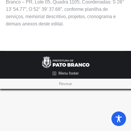
Branco – PR, Lote 05, Quadra 1105, Coordenadas: S 26°
13’ 54.77”, O 52° 39’ 37.68”, conforme planilha de
serviços, memorial descritivo, projetos, cronograma e
demais anexos deste edital.
Menu footer
Revisar