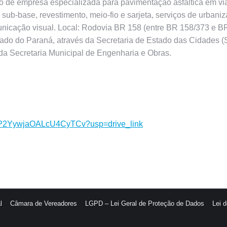
o de empresa especializada para pavimentação asfáltica em v
ub-base, revestimento, meio-fio e sarjeta, serviços de urbaniza
municação visual. Local: Rodovia BR 158 (entre BR 158/373 e 
tado do Paraná, através da Secretaria de Estado das Cidades 
da Secretaria Municipal de Engenharia e Obras.
coc6P2YywjaOALcU4CyTCv?usp=drive_link
l
Câmara de Vereadores
LGPD – Lei Geral de Proteção de Dados
Lei 