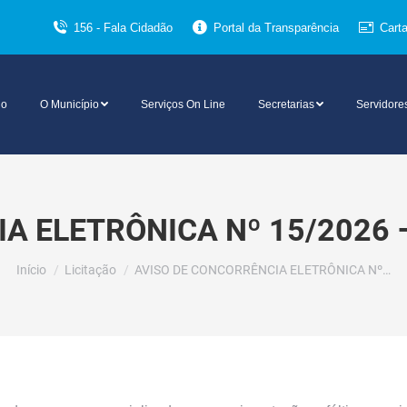
156 - Fala Cidadão
Portal da Transparência
Cart
io
O Município
Serviços On Line
Secretarias
Servidore
A ELETRÔNICA Nº 15/2026 
Você está aqui:
Início
Licitação
AVISO DE CONCORRÊNCIA ELETRÔNICA Nº…