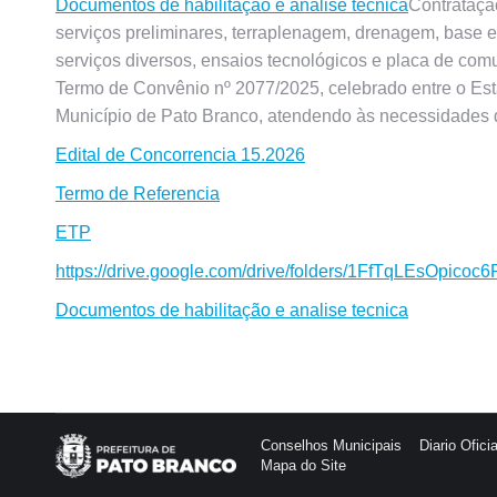
Documentos de habilitação e analise técnica
Contrataçã
serviços preliminares, terraplenagem, drenagem, base e s
serviços diversos, ensaios tecnológicos e placa de co
Termo de Convênio nº 2077/2025, celebrado entre o Es
Município de Pato Branco, atendendo às necessidades 
Edital de Concorrencia 15.2026
Termo de Referencia
ETP
https://drive.google.com/drive/folders/1FfTqLEsOpi
Documentos de habilitação e analise tecnica
Conselhos Municipais
Diario Oficia
Mapa do Site