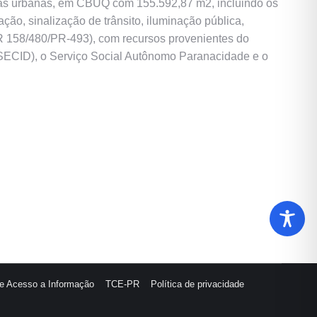
ias urbanas, em CBUQ com 155.592,87 m2, incluindo os
ção, sinalização de trânsito, iluminação pública,
BR 158/480/PR-493), com recursos provenientes do
(SECID), o Serviço Social Autônomo Paranacidade e o
de Acesso a Informação
TCE-PR
Política de privacidade