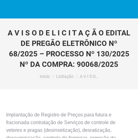
A V I S O D E L I C I T A Ç Ã O EDITAL
DE PREGÃO ELETRÔNICO Nº
68/2025 – PROCESSO Nº 130/2025
Nº DA COMPRA: 90068/2025
Você está aqui:
Início
Licitação
A V I S O…
Implantação de Registro de Preços para futura e
fracionada contratação de Serviços de controle de
vetores e pragas (desinsetização), desratização,
descupinização, controle de formigas, remoção de