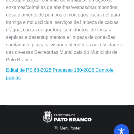
enxames/colméias de abelhas/vespas/marimbondos,
desalojamento de pombos e morcegos, iscas gel para
formiga e moluscicida, serviços de limpeza de caixas
d’água, caixas de gordura, sumidouros, de fossas
sépticas e desentupimentos e limpeza de conexões
sanitárias e pluviais, visando atender às necessidades
das diversas Secretarias Municipais do Município de
Pato Branco.
Edital de PE 68-2025 Processo 130-2025 Controle
pragas
Menu footer