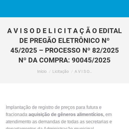
A V I S O D E L I C I T A Ç Ã O EDITAL
DE PREGÃO ELETRÔNICO Nº
45/2025 – PROCESSO Nº 82/2025
Nº DA COMPRA: 90045/2025
Você está aqui:
Início
Licitação
A V I S O…
Implantação de registro de preços para futura e
fracionada
aquisição de gêneros alimentícios,
em
atendimento as demandas de todas as secretarias e
departamentos da Administração municipal.