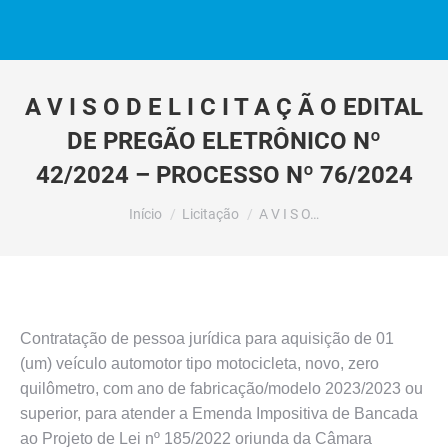
A V I S O D E L I C I T A Ç Ã O EDITAL
DE PREGÃO ELETRÔNICO Nº
42/2024 – PROCESSO Nº 76/2024
Você está aqui:
Início
Licitação
A V I S O…
Contratação de pessoa jurídica para aquisição de 01
(um) veículo automotor tipo motocicleta, novo, zero
quilômetro, com ano de fabricação/modelo 2023/2023 ou
superior, para atender a Emenda Impositiva de Bancada
ao Projeto de Lei nº 185/2022 oriunda da Câmara