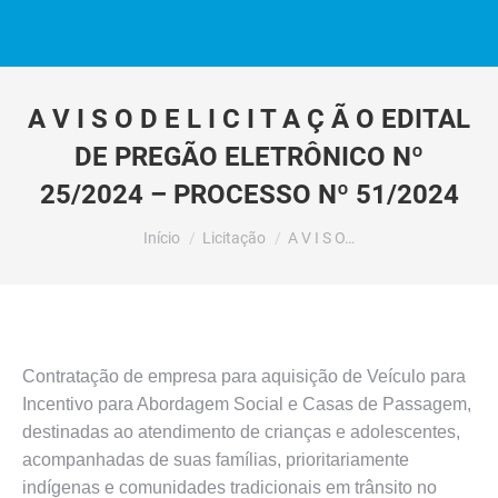
A V I S O D E L I C I T A Ç Ã O EDITAL
DE PREGÃO ELETRÔNICO Nº
25/2024 – PROCESSO Nº 51/2024
Você está aqui:
Início
Licitação
A V I S O…
Contratação de empresa para aquisição de Veículo para
Incentivo para Abordagem Social e Casas de Passagem,
destinadas ao atendimento de crianças e adolescentes,
acompanhadas de suas famílias, prioritariamente
indígenas e comunidades tradicionais em trânsito no