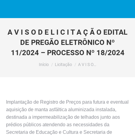
A V I S O D E L I C I T A Ç Ã O EDITAL
DE PREGÃO ELETRÔNICO Nº
11/2024 – PROCESSO Nº 18/2024
Você está aqui:
Início
Licitação
A V I S O…
Implantação de Registro de Preços para futura e eventual
aquisição de manta asfáltica aluminizada instalada,
destinada a impermeabilização de telhados junto aos
prédios públicos atendendo as necessidades da
Secretaria de Educação e Cultura e Secretaria de