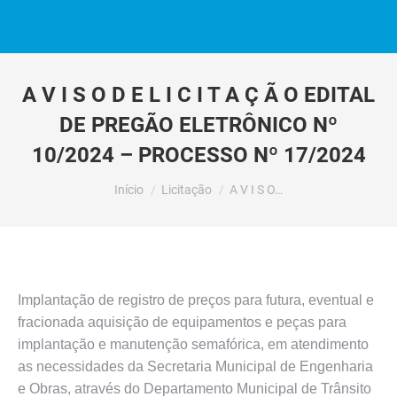
A V I S O D E L I C I T A Ç Ã O EDITAL
DE PREGÃO ELETRÔNICO Nº
10/2024 – PROCESSO Nº 17/2024
Você está aqui:
Início
Licitação
A V I S O…
Implantação de registro de preços para futura, eventual e
fracionada aquisição de equipamentos e peças para
implantação e manutenção semafórica, em atendimento
as necessidades da Secretaria Municipal de Engenharia
e Obras, através do Departamento Municipal de Trânsito