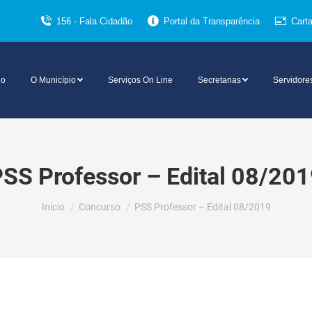
156 - Fala Cidadão
Portal da Transparência
Cart
io
O Município
Serviços On Line
Secretarias
Servidore
SS Professor – Edital 08/20
Você está aqui:
Início
Concurso
PSS Professor – Edital 08/2019