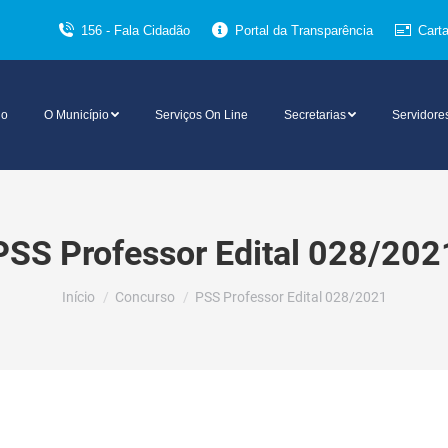
156 - Fala Cidadão
Portal da Transparência
Cart
io
O Município
Serviços On Line
Secretarias
Servidore
PSS Professor Edital 028/202
Você está aqui:
Início
Concurso
PSS Professor Edital 028/2021