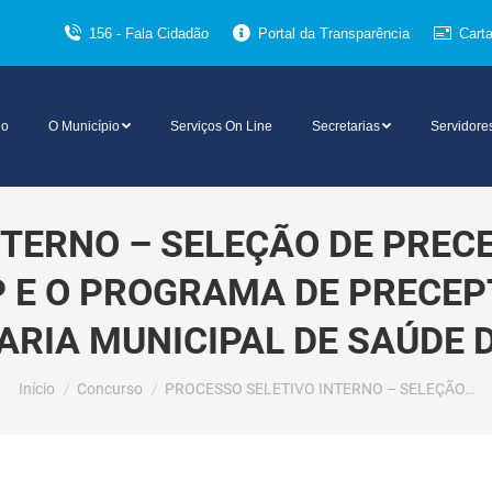
156 - Fala Cidadão
Portal da Transparência
Cart
io
O Município
Serviços On Line
Secretarias
Servidore
NTERNO – SELEÇÃO DE PREC
P E O PROGRAMA DE PRECEP
ARIA MUNICIPAL DE SAÚDE 
Você está aqui:
Início
Concurso
PROCESSO SELETIVO INTERNO – SELEÇÃO…