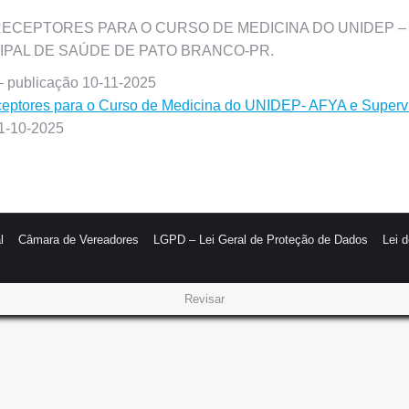
ECEPTORES PARA O CURSO DE MEDICINA DO UNIDEP –
IPAL DE SAÚDE DE PATO BRANCO-PR.
 publicação 10-11-2025
eceptores para o Curso de Medicina do UNIDEP- AFYA e Super
1-10-2025
l
Câmara de Vereadores
LGPD – Lei Geral de Proteção de Dados
Lei 
Revisar