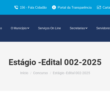
156 - Fala Cidadão
Portal da Transparência
Cart
io
O Município
Serviços On Line
Secretarias
Servidore
Estágio -Edital 002-2025
Você está aqui:
Início
Concurso
Estágio -Edital 002-2025